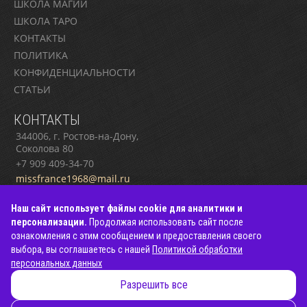
ШКОЛА МАГИИ
ШКОЛА ТАРО
КОНТАКТЫ
ПОЛИТИКА
КОНФИДЕНЦИАЛЬНОСТИ
СТАТЬИ
КОНТАКТЫ
344006, г. Ростов-на-Дону,
Соколова 80
+7 909 409-34-70
missfrance1968@mail.ru
Наш сайт использует файлы cookie для аналитики и
персонализации.
Продолжая использовать сайт после
ознакомления с этим сообщением и предоставления своего
выбора, вы соглашаетесь с нашей
Политикой обработки
персональных данных
© 2026 Магия Элен
Разрешить все