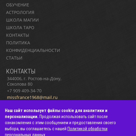
ОБУЧЕНИЕ
АСТРОЛОГИЯ
ШКОЛА МАГИИ
ШКОЛА ТАРО
КОНТАКТЫ
ПОЛИТИКА
КОНФИДЕНЦИАЛЬНОСТИ
СТАТЬИ
КОНТАКТЫ
344006, г. Ростов-на-Дону,
Соколова 80
+7 909 409-34-70
missfrance1968@mail.ru
Наш сайт использует файлы cookie для аналитики и
персонализации.
Продолжая использовать сайт после
ознакомления с этим сообщением и предоставления своего
выбора, вы соглашаетесь с нашей
Политикой обработки
персональных данных
© 2026 Магия Элен