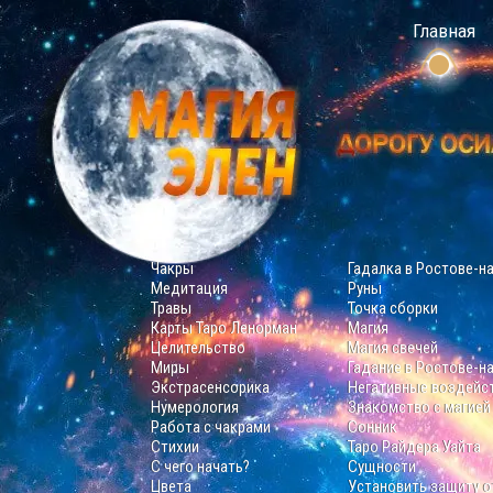
Главная
Чакры
Гадалка в Ростове-н
Медитация
Руны
Травы
Точка сборки
Карты Таро Ленорман
Магия
Целительство
Магия свечей
Миры
Гадание в Ростове-н
Экстрасенсорика
Негативные воздейс
Нумерология
Знакомство с магией
Работа с чакрами
Сонник
Стихии
Таро Райдера Уайта
С чего начать?
Сущности
Цвета
Установить защиту о