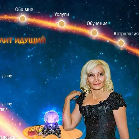
Обо мне
Услуги
Обучение
Астрология
а-Дону
а-Дону
твия
т порчи