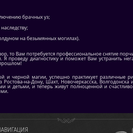
лючению брачных уз;
наследству;
колдуном на безымянных могилах).
овор, то Вам потребуется профессиональное снятие порч
и. Я проведу диагностику и поможет Вам устранить не
 прошлом!
ой и черной магии, успешно практикует различные р
з Ростова-на-Дону, Шахт, Новочеркасска, Волгодонска
и и детьми, и теперь живут полноценной и счастливой
ями.
НАВИГАЦИЯ